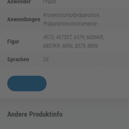
Anwender
Praxis
i
Kronenstumpfpräparation,
z
Anwendungen
Präparationsinstrumente
i
4573, 4573ST, 6379, 6836KR,
Figur
6837KR, 6856, 8379, 8856
n
Sprachen
DE
E
PI
Download
n
|
Set
d
4573
Andere Produktinfo
&
o
4573ST