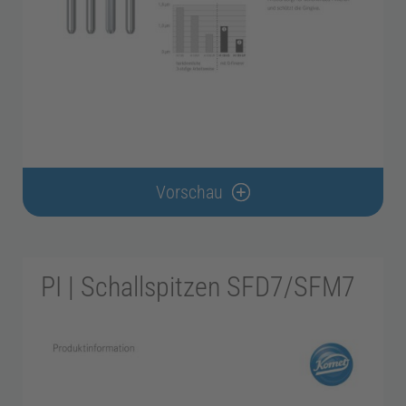
i
e
Z
Vorschau
a
h
PI | Schallspitzen SFD7/SFM7
n
t