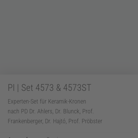
Z
a
h
n
PI | Set 4573 & 4573ST
m
Experten-Set für Keramik-Kronen
e
nach PD Dr. Ahlers, Dr. Blunck, Prof.
Frankenberger, Dr. Hajtó, Prof. Pröbster
d