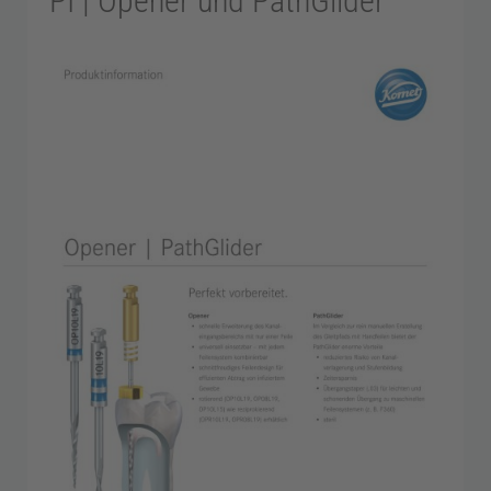
PI | Opener und PathGlider