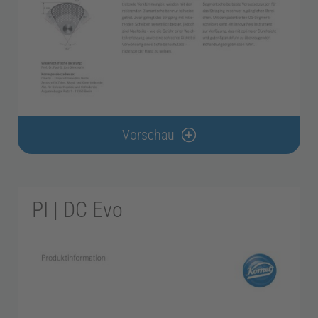
n
d
o
d
Vorschau
o
n
PI | DC Evo
t
o