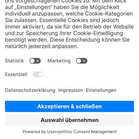
Vorschau
PI | ZrO2 | ZR-Schleifer