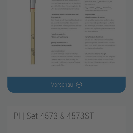
h
r
e
Vorschau
PI | Set 4573 & 4573ST