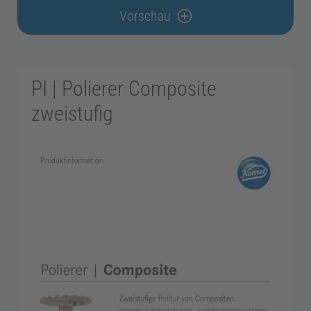
Vorschau
n
t
PI | Polierer Composite
e
zweistufig
c
h
n
i
k