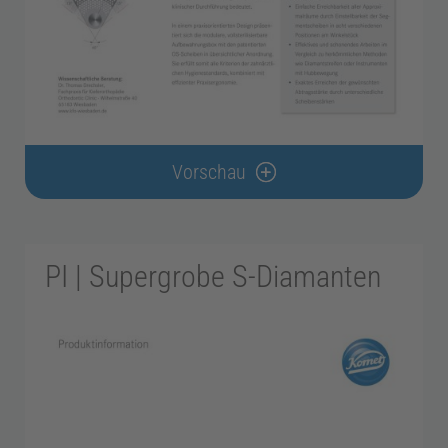
t
S
t
Vorschau
u
d
PI | Supergrobe S-Diamanten
i
u
m